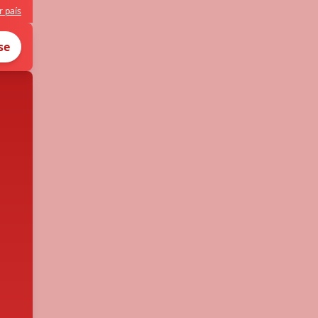
r país
se