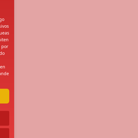
ego
sivos
queas
iten
s por
ado
 en
rande