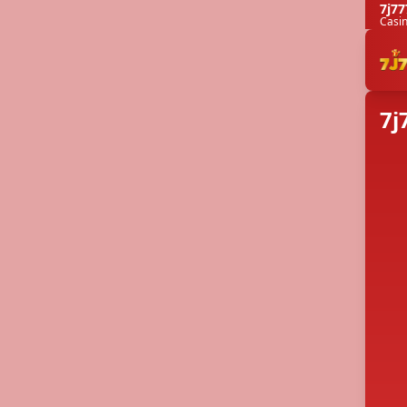
7j77
Casin
7j