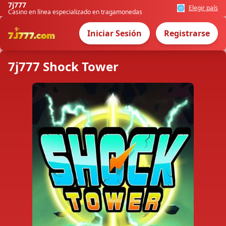
7j777
🌐
Elegir país
Casino en línea especializado en tragamonedas
Iniciar Sesión
Registrarse
7j777 Shock Tower